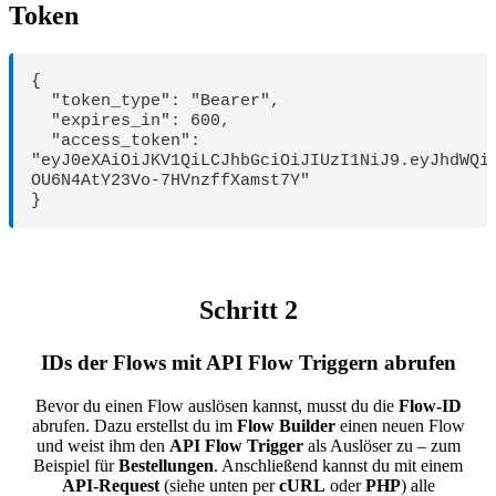
Token
{

  "token_type": "Bearer",

  "expires_in": 600,

  "access_token": 
"eyJ0eXAiOiJKV1QiLCJhbGciOiJIUzI1NiJ9.eyJhdWQi
OU6N4AtY23Vo-7HVnzffXamst7Y"

}
Schritt 2
IDs der Flows mit API Flow Triggern abrufen
Bevor du einen Flow auslösen kannst, musst du die
Flow-ID
abrufen. Dazu erstellst du im
Flow Builder
einen neuen Flow
und weist ihm den
API Flow Trigger
als Auslöser zu – zum
Beispiel für
Bestellungen
. Anschließend kannst du mit einem
API-Request
(siehe unten per
cURL
oder
PHP
) alle