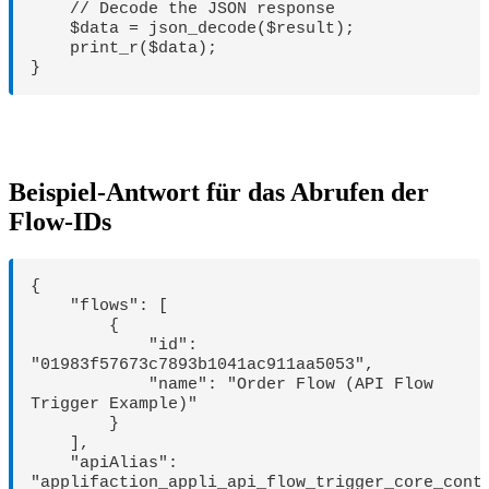
    // Decode the JSON response

    $data = json_decode($result);

    print_r($data);

}
Beispiel-Antwort für das Abrufen der
Flow-IDs
{

    "flows": [

        {

            "id": 
"01983f57673c7893b1041ac911aa5053",

            "name": "Order Flow (API Flow 
Trigger Example)"

        }

    ],

    "apiAlias": 
"applifaction_appli_api_flow_trigger_core_conte