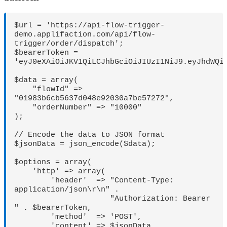
$url = 'https://api-flow-trigger-
demo.applifaction.com/api/flow-
trigger/order/dispatch';

$bearerToken = 
'eyJ0eXAiOiJKV1QiLCJhbGciOiJIUzI1NiJ9.eyJhdWQi
$data = array(

    "flowId" => 
"01983b6cb5637d048e92030a7be57272",

    "orderNumber" => "10000"

);

// Encode the data to JSON format

$jsonData = json_encode($data);

$options = array(

    'http' => array(

        'header'  => "Content-Type: 
application/json\r\n" .

                     "Authorization: Bearer 
" . $bearerToken,

        'method'  => 'POST',

        'content' => $jsonData
