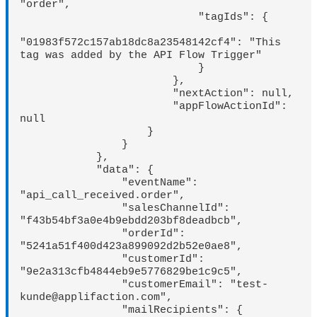
"order",

                            "tagIds": {

"01983f572c157ab18dc8a23548142cf4": "This 
tag was added by the API Flow Trigger"

                            }

                        },

                        "nextAction": null,

                        "appFlowActionId": 
null

                    }

                }

            },

            "data": {

                "eventName": 
"api_call_received.order",

                "salesChannelId": 
"f43b54bf3a0e4b9ebdd203bf8deadbcb",

                "orderId": 
"5241a51f400d423a899092d2b52e0ae8",

                "customerId": 
"9e2a313cfb4844eb9e5776829be1c9c5",

                "customerEmail": "test-
kunde@applifaction.com",

                "mailRecipients": {
