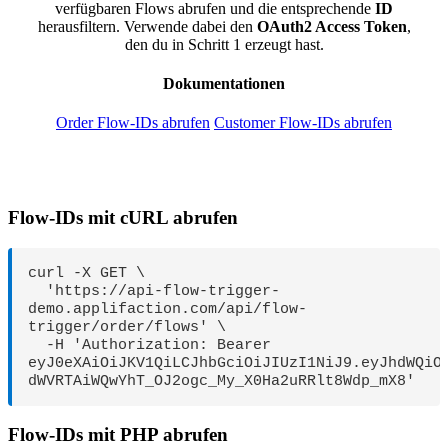
verfügbaren Flows abrufen und die entsprechende
ID
herausfiltern. Verwende dabei den
OAuth2 Access Token
,
den du in Schritt 1 erzeugt hast.
Dokumentationen
Order Flow-IDs abrufen
Customer Flow-IDs abrufen
Flow-IDs mit cURL abrufen
curl -X GET \

  'https://api-flow-trigger-
demo.applifaction.com/api/flow-
trigger/order/flows' \

  -H 'Authorization: Bearer 
eyJ0eXAiOiJKV1QiLCJhbGciOiJIUzI1NiJ9.eyJhdWQiO
dWVRTAiWQwYhT_OJ2ogc_My_X0Ha2uRRlt8Wdp_mX8'
Flow-IDs mit PHP abrufen