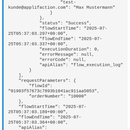
                    "test-
kunde@applifaction.com": "Max Mustermann"

                }

            },

            "status": "Success",

            "flowStartTime": "2025-07-
25T05:37:03.297+00:00",

            "flowEndTime": "2025-07-
25T05:37:03.337+00:00",

            "executionDuration": 0,

            "errorMessage": null,

            "errorCode": null,

            "apiAlias": "flow_execution_log"

        }

    ],

    "requestParameters": {

        "flowId": 
"01983f57673c7893b1041ac911aa5053",

        "orderNumber": "10000"

    },

    "flowStartTime": "2025-07-
25T05:37:03.189+00:00",

    "flowEndTime": "2025-07-
25T05:37:03.364+00:00",

    "apiAlias": 