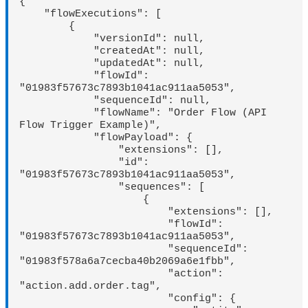
{

    "flowExecutions": [

        {

            "versionId": null,

            "createdAt": null,

            "updatedAt": null,

            "flowId": 
"01983f57673c7893b1041ac911aa5053",

            "sequenceId": null,

            "flowName": "Order Flow (API 
Flow Trigger Example)",

            "flowPayload": {

                "extensions": [],

                "id": 
"01983f57673c7893b1041ac911aa5053",

                "sequences": [

                    {

                        "extensions": [],

                        "flowId": 
"01983f57673c7893b1041ac911aa5053",

                        "sequenceId": 
"01983f578a6a7cecba40b2069a6e1fbb",

                        "action": 
"action.add.order.tag",

                        "config": {
