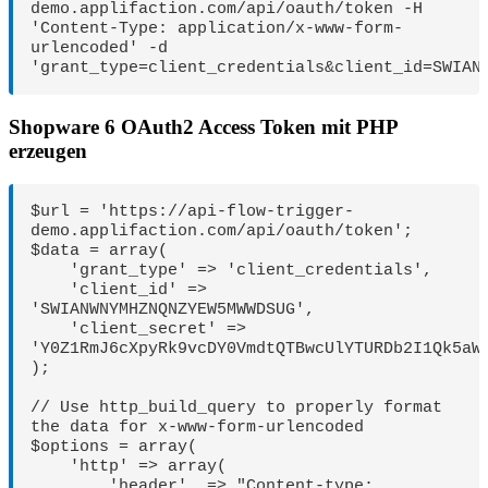
demo.applifaction.com/api/oauth/token -H 
'Content-Type: application/x-www-form-
urlencoded' -d 
'grant_type=client_credentials&client_id=SWIAN
Shopware 6 OAuth2 Access Token mit PHP
erzeugen
$url = 'https://api-flow-trigger-
demo.applifaction.com/api/oauth/token';

$data = array(

    'grant_type' => 'client_credentials',

    'client_id' => 
'SWIANWNYMHZNQNZYEW5MWWDSUG',

    'client_secret' => 
'Y0Z1RmJ6cXpyRk9vcDY0VmdtQTBwcUlYTURDb2I1Qk5aWF
);

// Use http_build_query to properly format 
the data for x-www-form-urlencoded

$options = array(

    'http' => array(

        'header'  => "Content-type: 