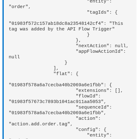
                            "entity": 
"order",

                            "tagIds": {

"01983f572c157ab18dc8a23548142cf4": "This 
tag was added by the API Flow Trigger"

                            }

                        },

                        "nextAction": null,

                        "appFlowActionId": 
null

                    }

                ],

                "flat": {

"01983f578a6a7cecba40b2069a6e1fbb": {

                        "extensions": [],

                        "flowId": 
"01983f57673c7893b1041ac911aa5053",

                        "sequenceId": 
"01983f578a6a7cecba40b2069a6e1fbb",

                        "action": 
"action.add.order.tag",

                        "config": {

                            "entity": 