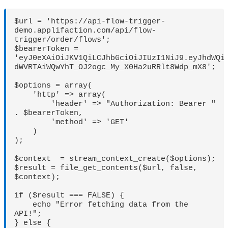
$url = 'https://api-flow-trigger-
demo.applifaction.com/api/flow-
trigger/order/flows';

$bearerToken = 
'eyJ0eXAiOiJKV1QiLCJhbGciOiJIUzI1NiJ9.eyJhdWQi
dWVRTAiWQwYhT_OJ2ogc_My_X0Ha2uRRlt8Wdp_mX8';

$options = array(

    'http' => array(

        'header' => "Authorization: Bearer " 
. $bearerToken,

        'method' => 'GET'

    )

);

$context  = stream_context_create($options);

$result = file_get_contents($url, false, 
$context);

if ($result === FALSE) {

    echo "Error fetching data from the 
API!";

} else {
