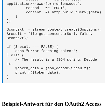
application/x-www-form-urlencoded",

        'method'  => 'POST',

        'content' => http_build_query($data)

    )

);

$context  = stream_context_create($options);

$result = file_get_contents($url, false, 
$context);

if ($result === FALSE) {

    echo "Error fetching token!";

} else {

    // The result is a JSON string. Decode 
it.

    $token_data = json_decode($result);

    print_r($token_data);

Beispiel-Antwort für den OAuth2 Access