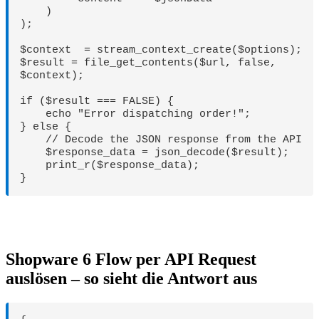
    )

);

$context  = stream_context_create($options);

$result = file_get_contents($url, false, 
$context);

if ($result === FALSE) {

    echo "Error dispatching order!";

} else {

    // Decode the JSON response from the API

    $response_data = json_decode($result);

    print_r($response_data);

}
Shopware 6 Flow per API Request
auslösen – so sieht die Antwort aus