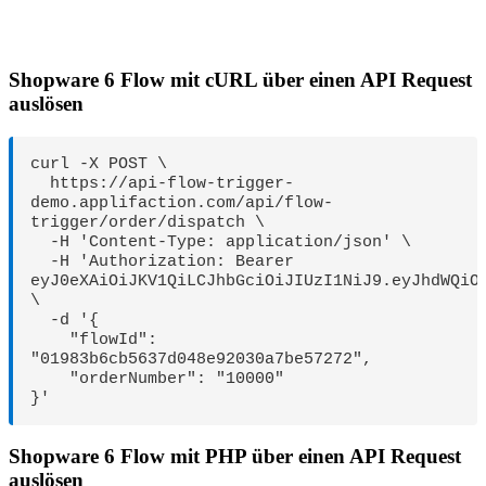
Shopware 6 Flow mit cURL über einen API Request
auslösen
curl -X POST \

  https://api-flow-trigger-
demo.applifaction.com/api/flow-
trigger/order/dispatch \

  -H 'Content-Type: application/json' \

  -H 'Authorization: Bearer 
eyJ0eXAiOiJKV1QiLCJhbGciOiJIUzI1NiJ9.eyJhdWQiO
\

  -d '{

    "flowId": 
"01983b6cb5637d048e92030a7be57272",

    "orderNumber": "10000"

}'
Shopware 6 Flow mit PHP über einen API Request
auslösen